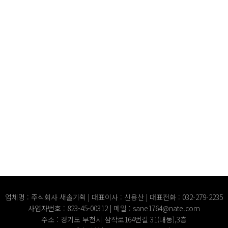
업체명 : 주식회사 새솔기획 | 대표이사 : 신용산 | 대표전화 : 032-279-2235
사업자번호 : 823-45-00312 | 메일 : sane1764@nate.com
주소 : 경기도 부천시 삼작로164번길 31(내동),3층