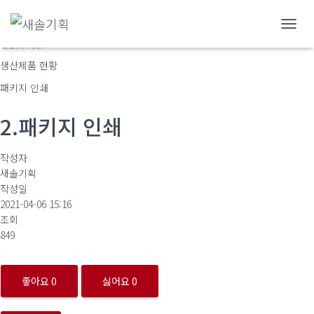
내
COMPANY
비
게
생산제품 현황
이
패키지 인쇄
션
토
글
2.패키지 인쇄
작성자
새솔기획
작성일
2021-04-06 15:16
조회
849
좋아요
0
싫어요
0